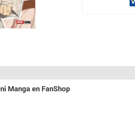
ini Manga
en
FanShop