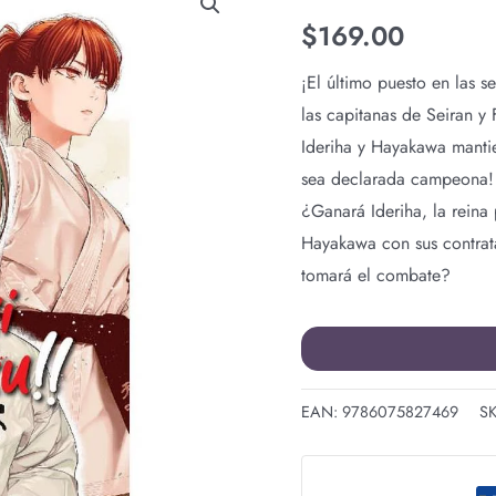
YORI
$
169.00
HAYAKU
N.10
¡El último puesto en las s
cantidad
las capitanas de Seiran y 
Ideriha y Hayakawa manti
sea declarada campeona!
¿Ganará Ideriha, la reina
Hayakawa con sus contra
tomará el combate?
EAN:
9786075827469
S