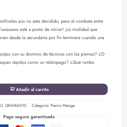
emifinales aún no esta decidido, pero el combate entre
Fuwazawa está a punto de iniciar! ¡La rivalidad que
enen desde la secundaria por fin terminara cuando una
 pulpo con su dominio de técnicas con las piernas? ¿O
taques rápidos como un relámpago? ¿Qué rumbo
Añadir al carrito
KU:
QMABA010
Categoría:
Panini Manga
Pago seguro garantizado