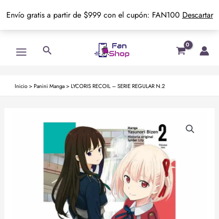
Envío gratis a partir de $999 con el cupón: FAN100
Descartar
Ir
Main
Buscar
al
Menu
contenido
Inicio
>
Panini Manga
>
LYCORIS RECOIL – SERIE REGULAR N.2
LYCORIS
RECOIL
-
SERIE
REGULAR
N.2
cantidad