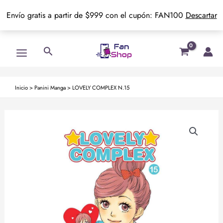
Envío gratis a partir de $999 con el cupón: FAN100
Descartar
Ir
Main
Buscar
al
Menu
contenido
Inicio
>
Panini Manga
>
LOVELY COMPLEX N.15
LOVELY
COMPLEX
N.15
cantidad