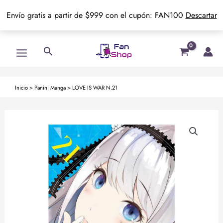
Envío gratis a partir de $999 con el cupón: FAN100
Descartar
Ir
Main
Buscar
al
Menu
contenido
Inicio
>
Panini Manga
>
LOVE IS WAR N.21
LOVE
IS
WAR
N.21
cantidad