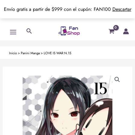
Envío gratis a partir de $999 con el cupón: FAN100
Descartar
Ir
Main
Buscar
al
Menu
contenido
Inicio
>
Panini Manga
>
LOVE IS WAR N.15