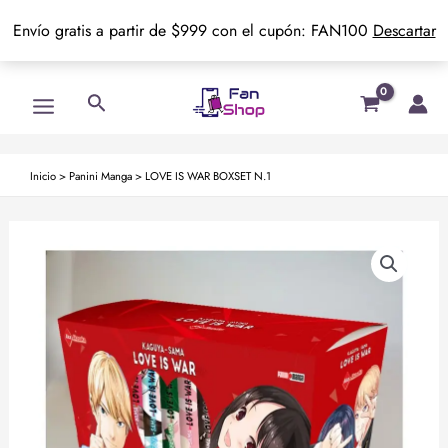
Envío gratis a partir de $999 con el cupón: FAN100
Descartar
Ir
Main
Buscar
al
Menu
contenido
Inicio
>
Panini Manga
>
LOVE IS WAR BOXSET N.1