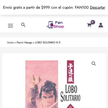
Envío gratis a partir de $999 con el cupón: FAN100
Descartar
Ir
Main
Buscar
al
Menu
contenido
Inicio
>
Panini Manga
>
LOBO SOLITARIO N.9