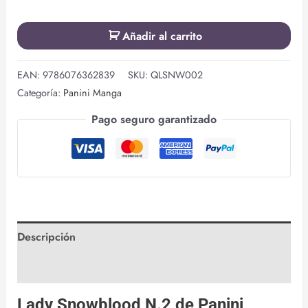
Añadir al carrito
EAN:
9786076362839
SKU:
QLSNW002
Categoría:
Panini Manga
Pago seguro garantizado
Descripción
Valoraciones (0)
Lady Snowblood N.2 de
Panini