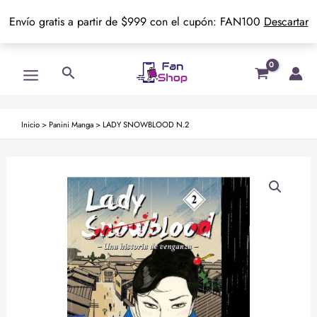
Envío gratis a partir de $999 con el cupón: FAN100
Descartar
Ir
Main
Buscar
al
Menu
contenido
Inicio
>
Panini Manga
>
LADY SNOWBLOOD N.2
LADY
SNOWBLOOD
N.2
cantidad