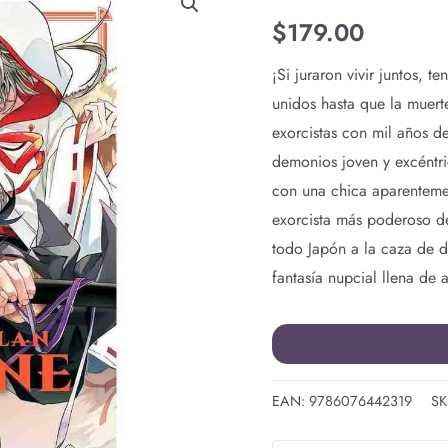
NOVIA
$
179.00
DEL
CLAN
¡Si juraron vivir juntos, 
KYOGANEKE
unidos hasta que la muert
N.1
exorcistas con mil años de
cantidad
demonios joven y excéntr
con una chica aparenteme
exorcista más poderoso de
todo Japón a la caza de 
fantasía nupcial llena de 
EAN:
9786076442319
SK