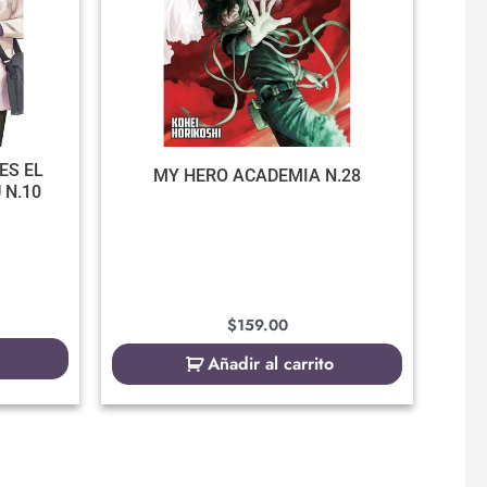
ES EL
MY HERO ACADEMIA N.28
 N.10
$
159.00
Añadir al carrito