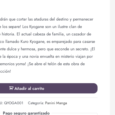
tendrán que cortar las ataduras del destino y permanecer
e los separe! Los Kyogane son un ilustre clan de
 historia. El actual cabeza de familia, un cazador de
ico llamado Kuro Kyogane, es emparejado para casarse
nte dulce y hermosa, pero que esconde un secreto. ¡El
 la época y una novia envuelta en misterio viajan por
demonios yoma! ¡Se abre el telón de esta obra de
acción!
Añadir al carrito
U:
QYOGA001
Categoría:
Panini Manga
Pago seguro garantizado