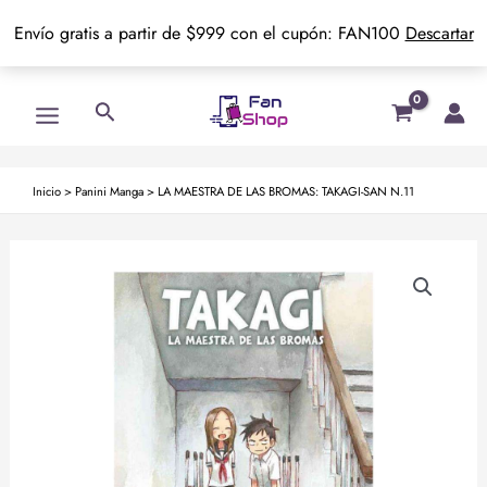
Envío gratis a partir de $999 con el cupón: FAN100
Descartar
Ir
Main
Buscar
al
Menu
contenido
Inicio
>
Panini Manga
>
LA MAESTRA DE LAS BROMAS: TAKAGI-SAN N.11
LA
MAESTRA
DE
LAS
BROMAS:
TAKAGI-
SAN
N.11