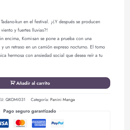
n Tadano-kun en el festival. ¡¿Y después se producen
viento y fuertes lluvias?!
ón encima, Komi-san se pone a prueba con una
ta y un retraso en un camión expreso nocturno. El tomo
ica hermosa con ansiedad social que desea reír a tu
Añadir al carrito
KU:
QKOMI031
Categoría:
Panini Manga
Pago seguro garantizado