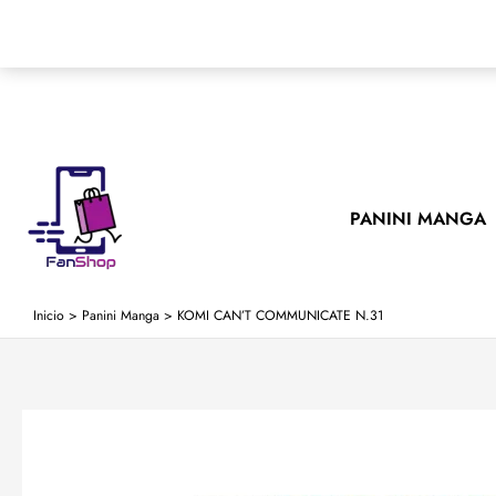
Ir
al
contenido
PANINI MANGA
Inicio
>
Panini Manga
>
KOMI CAN’T COMMUNICATE N.31