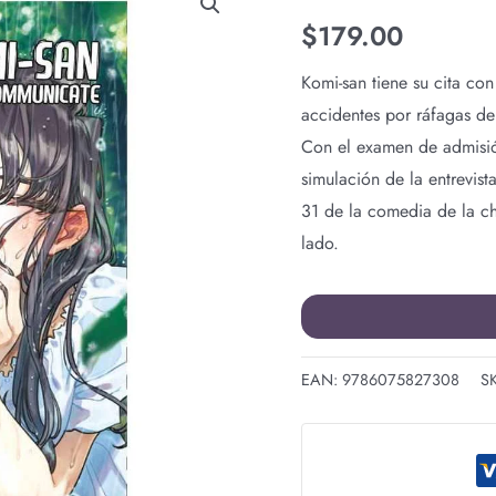
CAN'T
$
179.00
COMMUNICATE
N.31
Komi-san tiene su cita co
cantidad
accidentes por ráfagas de 
Con el examen de admisi
simulación de la entrevis
31 de la comedia de la ch
lado.
EAN:
9786075827308
S