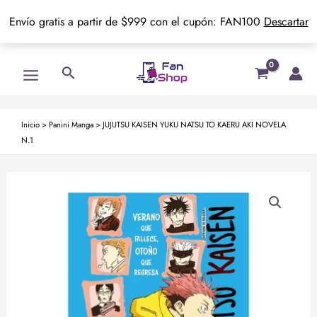
Envío gratis a partir de $999 con el cupón: FAN100
Descartar
Ir
Main
Buscar
al
Menu
contenido
Inicio
>
Panini Manga
>
JUJUTSU KAISEN YUKU NATSU TO KAERU AKI NOVELA
N.1
JUJUTSU
KAISEN
YUKU
NATSU
TO
KAERU
AKI