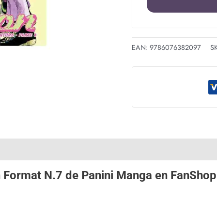
EAN:
9786076382097
S
n Format N.7 de
Panini Manga
en
FanShop