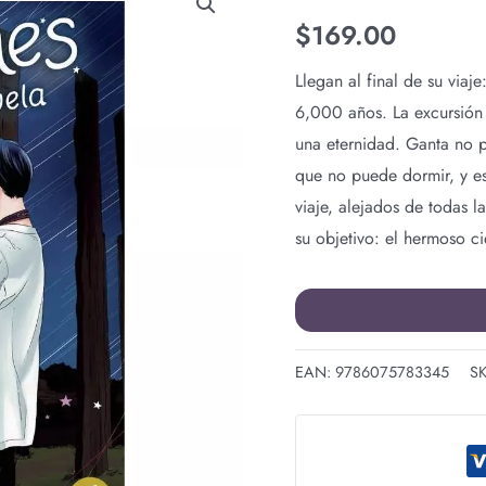
N.6
$
169.00
cantidad
Llegan al final de su viaj
6,000 años. La excursión
una eternidad. Ganta no p
que no puede dormir, y es
viaje, alejados de todas 
su objetivo: el hermoso ci
EAN:
9786075783345
S