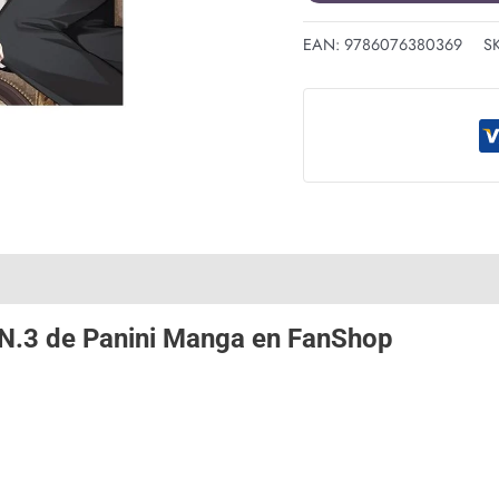
EAN:
9786076380369
S
 N.3 de
Panini Manga
en
FanShop