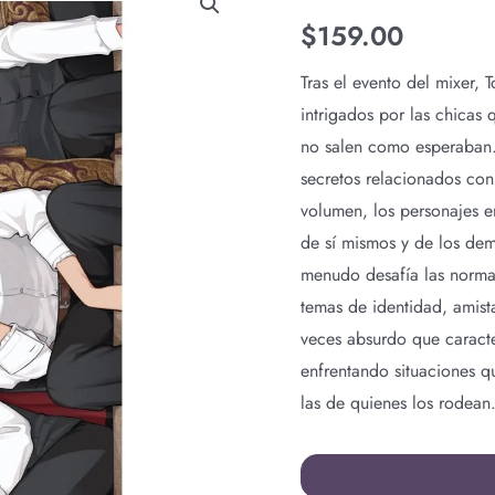
I
$
159.00
ATTENDED
AN
Tras el evento del mixer,
ALL-
intrigados por las chicas 
GUYS’
no salen como esperaban. 
MIXER
secretos relacionados con 
N.3
volumen, los personajes 
cantidad
de sí mismos y de los de
menudo desafía las norma
temas de identidad, amist
veces absurdo que caracte
enfrentando situaciones q
las de quienes los rodean