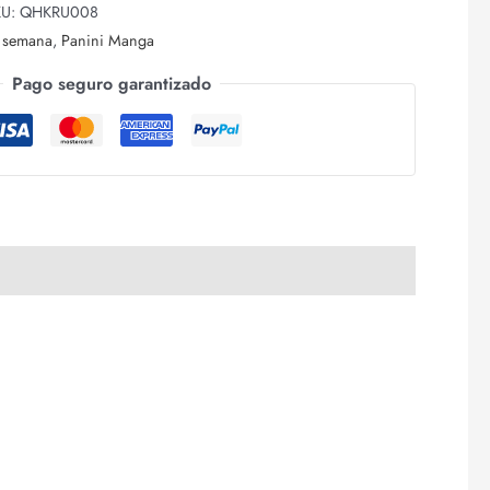
KU:
QHKRU008
a semana
,
Panini Manga
Pago seguro garantizado