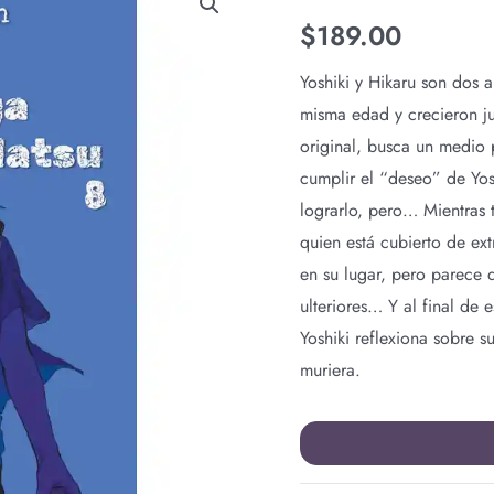
GA
$
189.00
SHINDA
NATSU
Yoshiki y Hikaru son dos 
N.8
misma edad y crecieron ju
cantidad
original, busca un medio 
cumplir el “deseo” de Yos
lograrlo, pero… Mientras 
quien está cubierto de ext
en su lugar, pero parece 
ulteriores… Y al final de 
Yoshiki reflexiona sobre s
muriera.