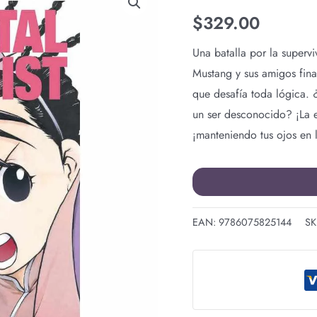
METAL
$
329.00
ALCHEMIST
LUX
Una batalla por la supervi
EDITION
Mustang y sus amigos fin
N.7
que desafía toda lógica. 
cantidad
un ser desconocido? ¡La e
¡manteniendo tus ojos en l
EAN:
9786075825144
SK