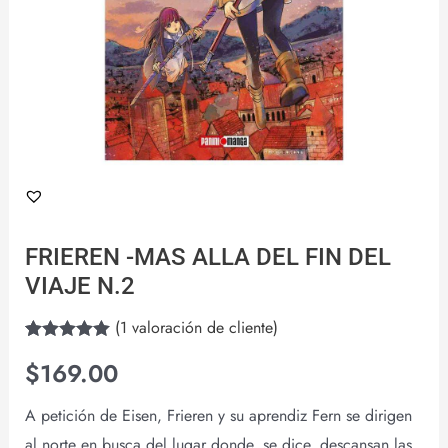
FRIEREN -MAS ALLA DEL FIN DEL
VIAJE N.2
(
1
valoración de cliente)
Valorado con
1
$
169.00
5.00
de 5 en
base a
valoración de
A petición de Eisen, Frieren y su aprendiz Fern se dirigen
un cliente
al norte en busca del lugar donde, se dice, descansan las