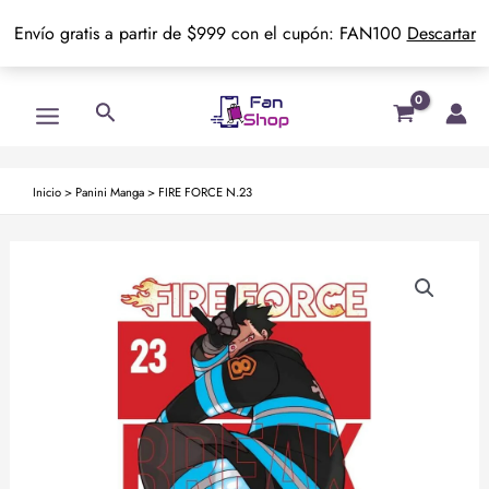
Envío gratis a partir de $999 con el cupón: FAN100
Descartar
Ir
Main
Buscar
al
Menu
contenido
Inicio
>
Panini Manga
>
FIRE FORCE N.23