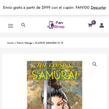
Envío gratis a partir de $999 con el cupón: FAN100
Descartar
Ir
Main
Buscar
al
Menu
contenido
Inicio
>
Panini Manga
>
ELUSIVE SAMURAI N.15
ELUSIVE
SAMURAI
N.15
cantidad