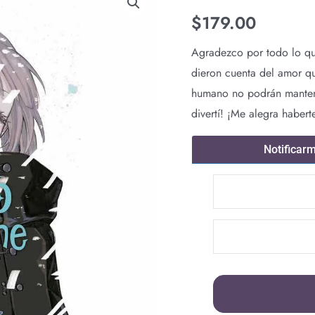
$
179.00
Agradezco por todo lo qu
dieron cuenta del amor que
humano no podrán mantene
divertí! ¡Me alegra haber
Notificar