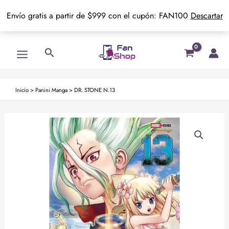
Envío gratis a partir de $999 con el cupón: FAN100
Descartar
Ir
Main
Buscar
al
Menu
contenido
Inicio
>
Panini Manga
>
DR. STONE N.13
DR.
STONE
N.13
cantidad