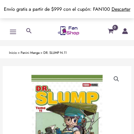
Envío gratis a partir de $999 con el cupón: FAN100
Descartar
Ir
Main
Buscar
al
Menu
contenido
Inicio
>
Panini Manga
>
DR. SLUMP N.11
DR.
SLUMP
N.11
cantidad