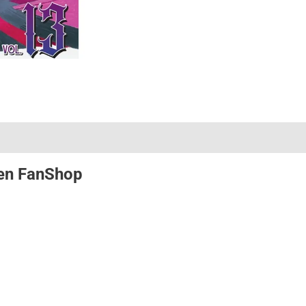
en
FanShop