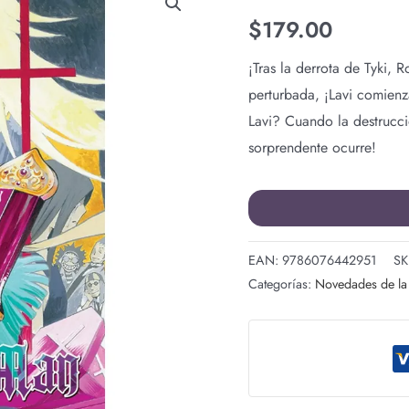
MAN
$
179.00
N.13
cantidad
¡Tras la derrota de Tyki, 
perturbada, ¡Lavi comienz
Lavi? Cuando la destrucci
sorprendente ocurre!
EAN:
9786076442951
SK
Categorías:
Novedades de l