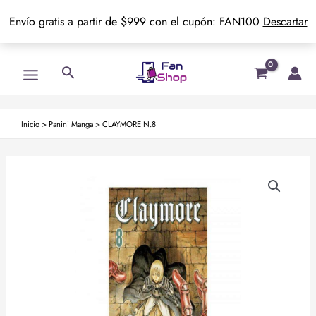
Envío gratis a partir de $999 con el cupón: FAN100
Descartar
Ir
Main
Buscar
al
Menu
contenido
Inicio
>
Panini Manga
>
CLAYMORE N.8
CLAYMORE
N.8
cantidad