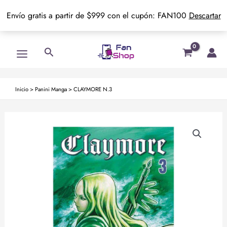
Envío gratis a partir de $999 con el cupón: FAN100
Descartar
Ir
Main
Buscar
al
Menu
contenido
Inicio
>
Panini Manga
>
CLAYMORE N.3
CLAYMORE
N.3
cantidad