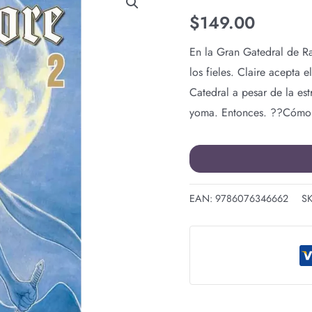
N.2
$
149.00
cantidad
En la Gran Gatedral de R
los fieles. Claire acepta 
Catedral a pesar de la est
yoma. Entonces. ??Cómo p
EAN:
9786076346662
S