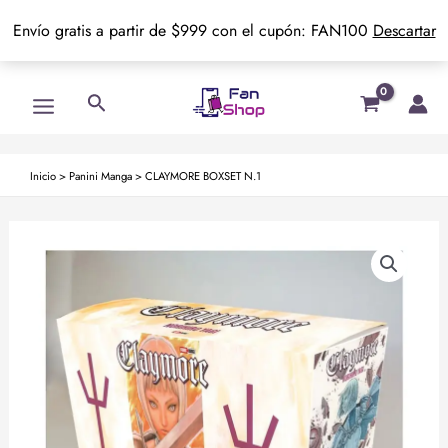
Envío gratis a partir de $999 con el cupón: FAN100
Descartar
Ir
Main
Buscar
al
Menu
contenido
Inicio
>
Panini Manga
>
CLAYMORE BOXSET N.1