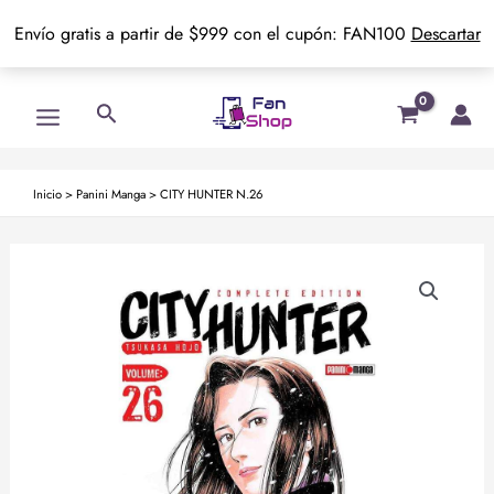
Envío gratis a partir de $999 con el cupón: FAN100
Descartar
Ir
Main
Buscar
al
Menu
contenido
Inicio
>
Panini Manga
>
CITY HUNTER N.26
CITY
HUNTER
N.26
cantidad