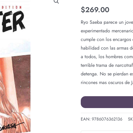
HUNTER
$
269.00
N.24
cantidad
Ryo Saeba parece un jove
experimentado mercenario
cumple con los encargos q
habilidad con las armas d
a todos, los hombres como
terrible trama de narcotr
detenga. No se pierdan es
rincones mas oscuros de 
EAN:
9786076362136
SK