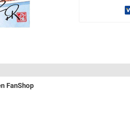
en
FanShop