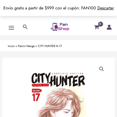
Envío gratis a partir de $999 con el cupón: FAN100
Descartar
Ir
Main
Buscar
al
Menu
contenido
Inicio
>
Panini Manga
>
CITY HUNTER N.17
CITY
HUNTER
N.17
cantidad