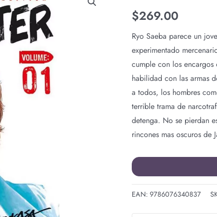
HUNTER
$
269.00
N.1
cantidad
Ryo Saeba parece un jove
experimentado mercenario
cumple con los encargos q
habilidad con las armas d
a todos, los hombres como
terrible trama de narcotr
detenga. No se pierdan es
rincones mas oscuros de 
EAN:
9786076340837
S