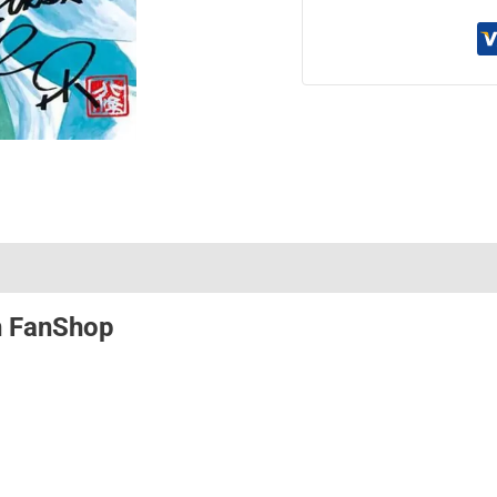
n
FanShop