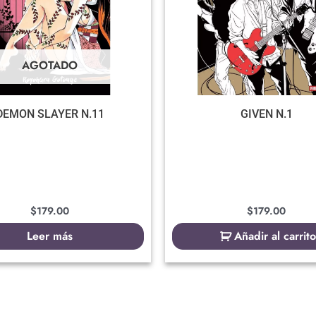
AGOTADO
DEMON SLAYER N.11
GIVEN N.1
$
179.00
$
179.00
Leer más
Añadir al carrito