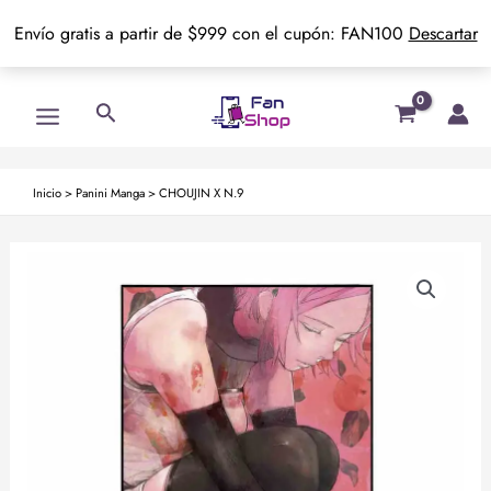
Envío gratis a partir de $999 con el cupón: FAN100
Descartar
Ir
Main
Buscar
al
Menu
contenido
Inicio
>
Panini Manga
>
CHOUJIN X N.9
CHOUJIN
X
N.9
cantidad