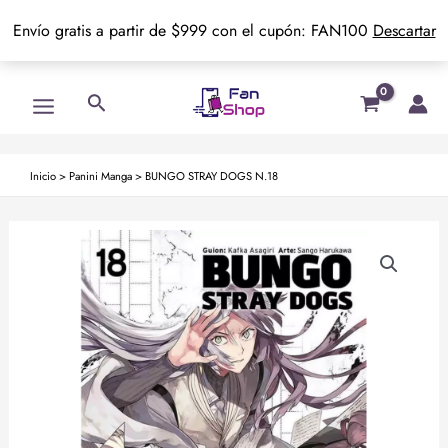
Envío gratis a partir de $999 con el cupón: FAN100
Descartar
Ir
Main
Buscar
al
Menu
contenido
Inicio
>
Panini Manga
>
BUNGO STRAY DOGS N.18