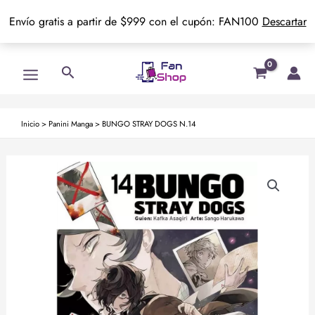
Envío gratis a partir de $999 con el cupón: FAN100
Descartar
Ir
Main
Buscar
al
Menu
contenido
Inicio
>
Panini Manga
>
BUNGO STRAY DOGS N.14