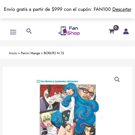
Envío gratis a partir de $999 con el cupón: FAN100
Descartar
Ir
Main
Buscar
al
Menu
contenido
Inicio
>
Panini Manga
>
BORUTO N.15
BORUTO
N.15
cantidad