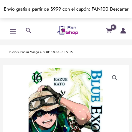
Envío gratis a partir de $999 con el cupón: FAN100
Descartar
Ir
Main
Buscar
al
Menu
contenido
Inicio
>
Panini Manga
>
BLUE EXORCIST N.16
BLUE
EXORCIST
N.16
cantidad