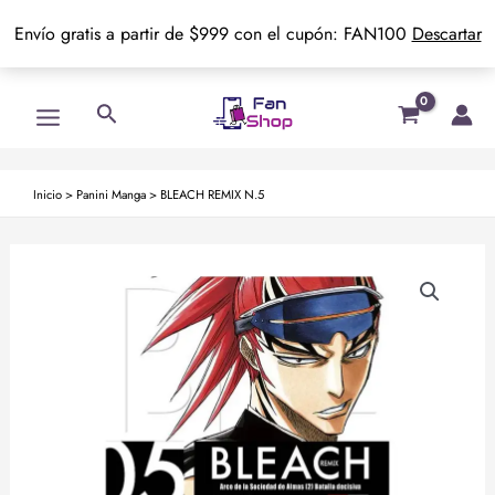
Envío gratis a partir de $999 con el cupón: FAN100
Descartar
Ir
Main
Buscar
al
Menu
contenido
Inicio
>
Panini Manga
>
BLEACH REMIX N.5