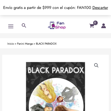
Envío gratis a partir de $999 con el cupón: FAN100
Descartar
Ir
Main
Buscar
al
Menu
contenido
Inicio
>
Panini Manga
>
BLACK PARADOX