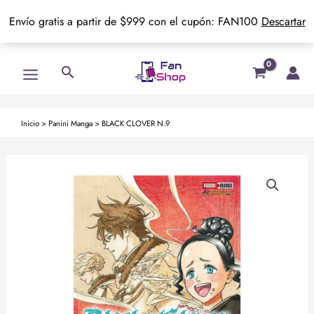
Envío gratis a partir de $999 con el cupón: FAN100
Descartar
Ir
Main
Buscar
al
Menu
contenido
Inicio
>
Panini Manga
>
BLACK CLOVER N.9
BLACK
CLOVER
N.9
cantidad