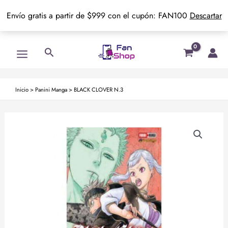
Envío gratis a partir de $999 con el cupón: FAN100
Descartar
Ir
Main
Buscar
al
Menu
contenido
Inicio
>
Panini Manga
>
BLACK CLOVER N.3