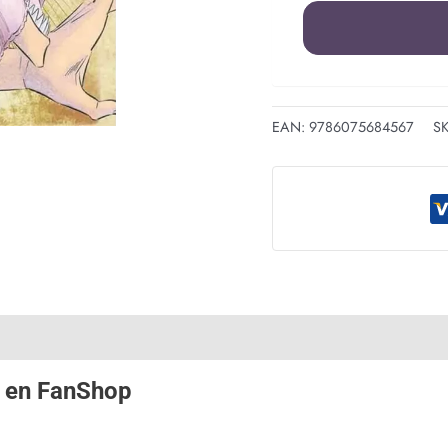
EAN:
9786075684567
S
en
FanShop