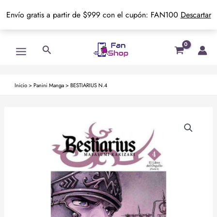
Envío gratis a partir de $999 con el cupón: FAN100
Descartar
Ir
Main
Buscar
al
Menu
contenido
Inicio
>
Panini Manga
>
BESTIARIUS N.4