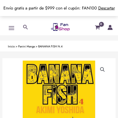
Envío gratis a partir de $999 con el cupón: FAN100
Descartar
Ir
Main
Buscar
al
Menu
contenido
Inicio
>
Panini Manga
>
BANANA FISH N.4