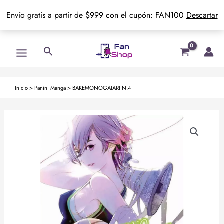
Envío gratis a partir de $999 con el cupón: FAN100
Descartar
Ir
Main
Buscar
al
Menu
contenido
Inicio
>
Panini Manga
>
BAKEMONOGATARI N.4
BAKEMONOGATARI
N.4
cantidad