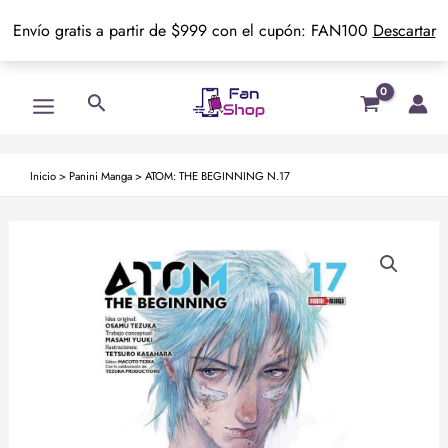
Envío gratis a partir de $999 con el cupón: FAN100
Descartar
Ir
Main
Buscar
al
Menu
contenido
Inicio
>
Panini Manga
>
ATOM: THE BEGINNING N.17