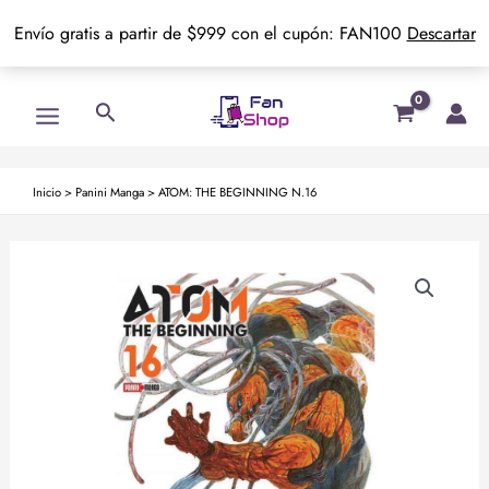
Envío gratis a partir de $999 con el cupón: FAN100
Descartar
Ir
Main
Buscar
al
Menu
contenido
Inicio
>
Panini Manga
>
ATOM: THE BEGINNING N.16