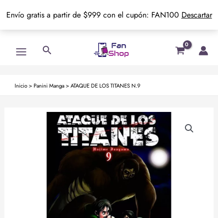
Envío gratis a partir de $999 con el cupón: FAN100
Descartar
Ir
Main
Buscar
al
Menu
contenido
Inicio
>
Panini Manga
>
ATAQUE DE LOS TITANES N.9
ATAQUE
DE
LOS
TITANES
N.9
cantidad