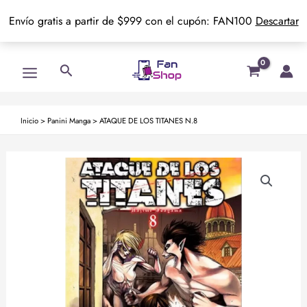
Envío gratis a partir de $999 con el cupón: FAN100
Descartar
Ir
Main
Buscar
al
Menu
contenido
Inicio
>
Panini Manga
>
ATAQUE DE LOS TITANES N.8