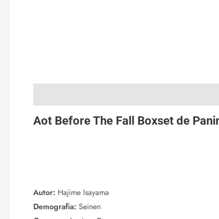
Descripción
Valoraciones (0)
Aot Before The Fall Boxset de
Pani
Autor:
Hajime Isayama
Demografia:
Seinen